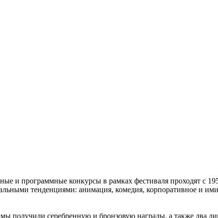
е и программные конкурсы в рамках фестиваля проходят с 1957 
альными тенденциями: анимация, комедия, корпоративное и имид
: мы получили серебренную и бронзовую награды, а также два д