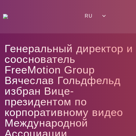
RU
Г
е
н
е
р
а
л
ь
н
ы
й
д
и
р
е
к
т
о
р
и
с
о
о
с
н
о
в
а
т
е
л
ь
F
r
e
e
M
o
t
i
o
n
G
r
o
u
p
В
я
ч
е
с
л
а
в
Г
о
л
ь
д
ф
е
л
ь
д
и
з
б
р
а
н
В
и
ц
е
-
п
р
е
з
и
д
е
н
т
о
м
п
о
к
о
р
п
о
р
а
т
и
в
н
о
м
у
в
и
д
е
о
М
е
ж
д
у
н
а
р
о
д
н
о
й
А
с
с
о
ц
и
а
ц
и
и