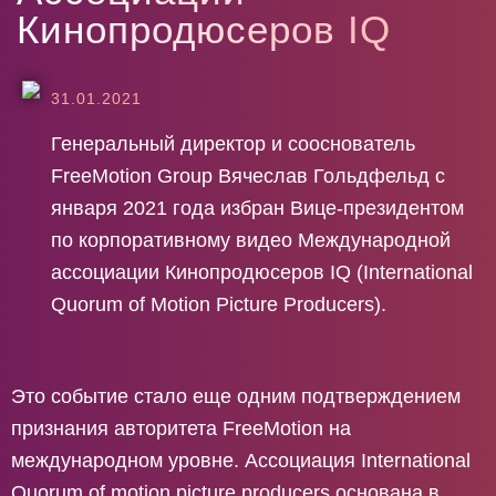
К
и
н
о
п
р
о
д
ю
с
е
р
о
в
I
Q
31.01.2021
Генеральный директор и сооснователь
FreeMotion Group Вячеслав Гольдфельд с
января 2021 года избран Вице-президентом
по корпоративному видео Международной
ассоциации Кинопродюсеров IQ (International
Quorum of Motion Picture Producers).
Это событие стало еще одним подтверждением
признания авторитета FreeMotion на
международном уровне. Ассоциация International
Quorum of motion picture producers основана в