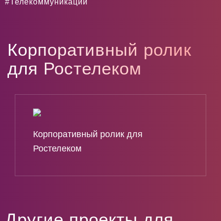
#Телекоммуникации
К
о
р
п
о
р
а
т
и
в
н
ы
й
р
о
л
и
к
д
л
я
Р
о
с
т
е
л
е
к
о
м
Корпоративный ролик для
Ростелеком
Другие проекты для