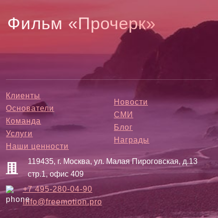
Ф
и
л
ь
м
«
П
р
о
ч
е
р
к
»
Клиенты
Новости
Основатели
СМИ
Команда
Блог
Услуги
Награды
Наши ценности
119435, г. Москва, ул. Малая Пироговская, д.13
стр.1, офис 409
+7 495-280-04-90
info@freemotion.pro