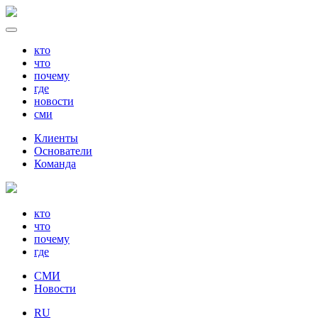
кто
что
почему
где
новости
сми
Клиенты
Основатели
Команда
кто
что
почему
где
СМИ
Новости
RU