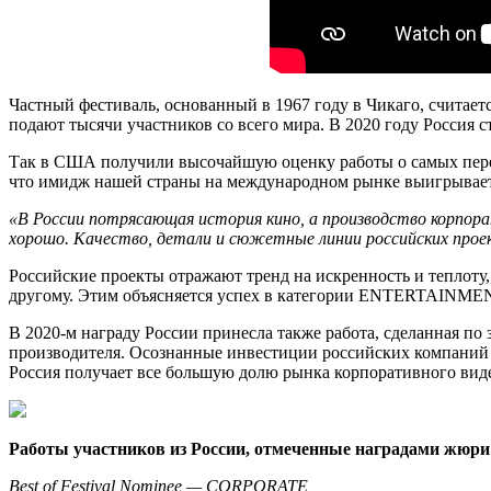
Частный фестиваль, основанный в 1967 году в Чикаго, считае
подают тысячи участников со всего мира. В 2020 году Россия
Так в США получили высочайшую оценку работы о самых передов
что имидж нашей страны на международном рынке выигрывает 
«В России потрясающая история кино, а производство корпорат
хорошо. Качество, детали и сюжетные линии российских прое
Российские проекты отражают тренд на искренность и теплоту
другому. Этим объясняется успех в категории ENTERTAINMENT
В 2020-м награду России принесла также работа, сделанная п
производителя. Осознанные инвестиции российских компаний
Россия получает все большую долю рынка корпоративного виде
Работы участников из России, отмеченные наградами ж
Best of Festival Nominee — CORPORATE