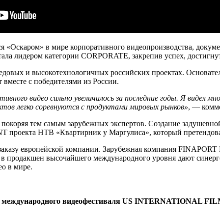
тся «Оскаром» в мире корпоративного видеопроизводства, докум
 стала лидером категории CORPORATE, закрепив успех, достигну
ых и высокотехнологичных российских проектах. Основатель US 
вместе с победителями из России.
ивного видео сильно увеличилось за последние годы. Я видел мн
ктов легко соревнуются с продуктами мировых рынков»
, — комм
, покоряя тем самым зарубежных экспертов. Создание задушевно
 проекта НТВ «Квартирник у Маргулиса», который претендовал
о заказу европейской компании. Зарубежная компания FINAPORT 
 в продакшен высочайшего международного уровня дают синерг
о в мире.
юри международного видеофестиваля US INTERNATIONAL FI